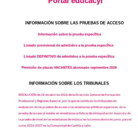
Portal educacyl
INFORMACIÓN SOBRE LAS PRUEBAS DE ACCESO
Información sobre la prueba específica
Listado provisional de admitidos a la prueba específica
Listado DEFINITIVO de admitidos a la prueba específica
Previsión de plazas VACANTES alumnado septiembre 2026
INFORMACIÓN SOBRE LOS TRIBUNALES
RESOLUCIÓN de 28 de abril de 2026 de la Dirección General de Formación
Profesional y Régimen Especial, por la que se nombran los tribunales de
evaluación de las pruebas de acceso a las enseñanzas artísticas superiores, de la
prueba de acceso al máster en enseñanzas artísticas de interpretación musical y de
la prueba de nivel de las enseñanzas de música, en la convocatoria de junio, para el
curso 2026-2027 en la Comunidad de Castilla y León.