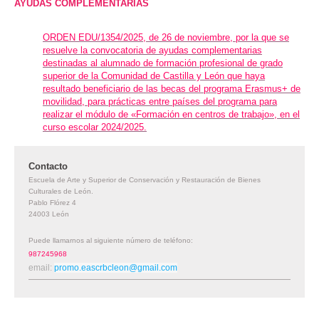
AYUDAS COMPLEMENTARIAS
ORDEN EDU/1354/2025, de 26 de noviembre, por la que se
resuelve la convocatoria de ayudas complementarias
destinadas al alumnado de formación profesional de grado
superior de la Comunidad de Castilla y León que haya
resultado beneficiario de las becas del programa Erasmus+ de
movilidad, para prácticas entre países del programa para
realizar el módulo de «Formación en centros de trabajo», en el
curso escolar 2024/2025.
Contacto
Escuela de Arte y Superior de Conservación y Restauración de Bienes
Culturales de León.
Pablo Flórez
4
24003
León
Puede llamarnos al siguiente número de teléfono:
987245968
email:
promo.eascrbcleon@gmail.com