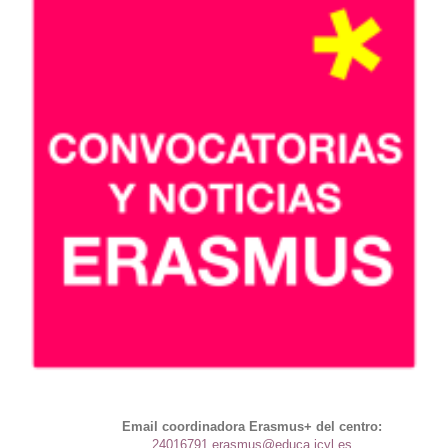
Email coordinadora Erasmus+ del centro:
24016791.erasmus@educa.jcyl.es